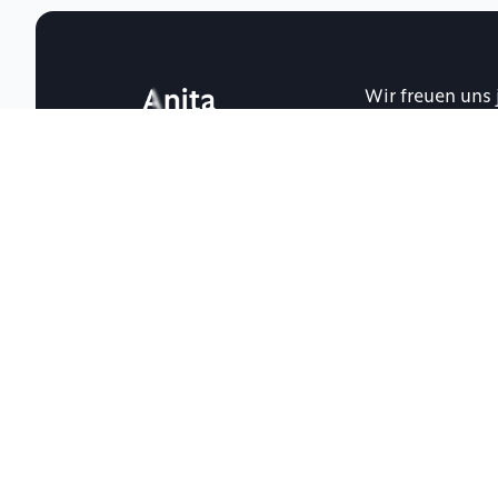
Wir freuen uns 
Accessibility en
Produkt
Lesemodus
A11Y Widget
Anita Sans
New
Tutorials
Preise
Changelog