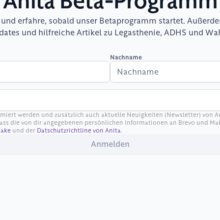
Anita Beta-Programm
 und erfahre, sobald unser Betaprogramm startet. Außerdem
dates und hilfreiche Artikel zu Legasthenie, ADHS und W
Nachname
miert werden und zusätzlich auch aktuelle Neuigkeiten (Newsletter) von An
 dass die von dir angegebenen persönlichen Informationen an Brevo und Ma
ake
 und der 
Datschutzrichtline von Anita
.
Anmelden