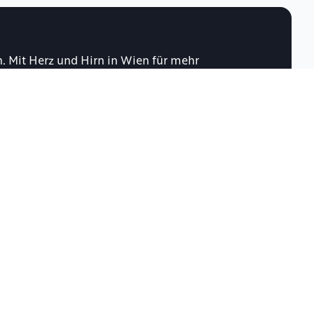
n. Mit Herz und Hirn in Wien für mehr 
nen
Anita 
Über uns
eit
Karriere
z
Presse
Media Kit
Danke