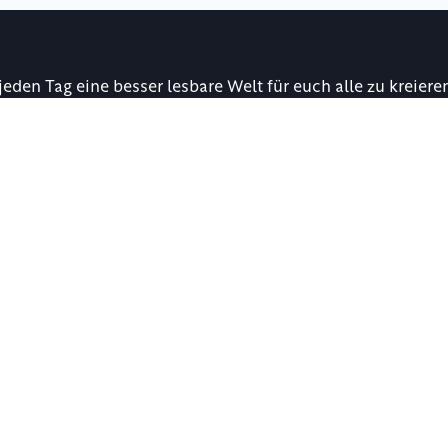
jeden Tag eine besser lesbare Welt für euch alle zu kreiere
twickelt. 
Resourcen
Informatio
Neuigkeiten
Impressum
Newsletter
Barrierefreih
Dokumentation
Datenschut
Events
AGB
Testimonials
Cookies
Video Tutorials